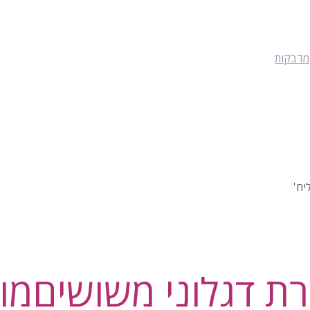
מדבקות
ת דגלוני משושים
מו