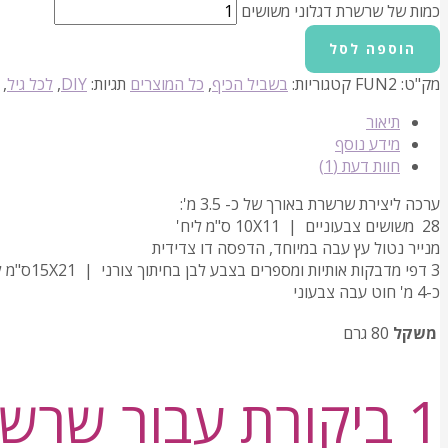
כמות של שרשרת דגלוני משושים
הוספה לסל
מק"ט:
FUN2
קטגוריות:
בשביל הכיף
,
כל המוצרים
תגיות:
DIY
,
לכל גיל
,
תיאור
מידע נוסף
חוות דעת (1)
ערכה ליצירת שרשרת באורך של כ- 3.5 מ':
28 משושים צבעוניים | 10X11 ס"מ ליח'
מנייר נטול עץ עבה במיוחד, הדפסה דו צדידית
3 דפי מדבקות אותיות ומספרים בצבע לבן בחיתוך צורני | 15X21ס"מ ליח'
כ-4 מ' חוט עבה צבעוני
משקל
80 גרם
1 ביקורת עבור
שרשר