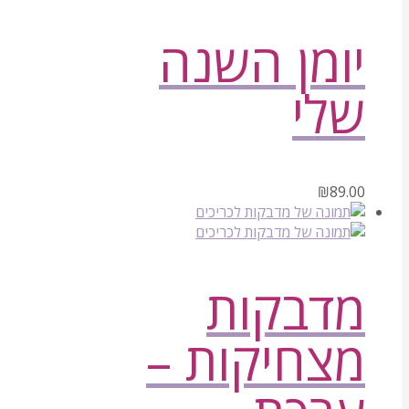
יומן השנה
שלי
₪
89.00
מדבקות
מצחיקות –