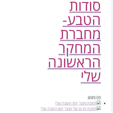
סודות
הטבע-
מחברת
המחקר
הראשונה
שלי
₪
89.00