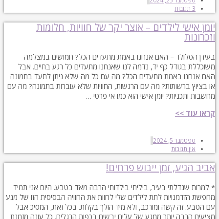
ספטמבר 25, 2024
3 תגובות
יומן אישי לילדים – אוצר יקר של חוויות, חלומות
וזכרונות
בעידן הסלולר – האם אנחנו באמת מתעדים הכל? חמושים במצלמה
משוכללת בגודל כף יד, נדמה לנו שאנחנו מתעדים כל רגע בחיים. אבל
האם אנחנו באמת מתעדים הכל? מה עם כל מה שלא ניתן לתעד בתמונה
או בציוץ ברשותות? מה עם הרגשות, החוויות שלא עוברות בתמונה? מה עם
מחשבות ותכניות? יומן אישי הוא כמו אי פרטי …
קראו עוד >>
ספטמבר 5, 2024
אין תגובות
אביב הגיע, זמן ייבוש פרחים!
* למרות שגדלתי בעיר, ביליתי בילדותי הרבה מאד בטבע. היום אני תמיד
מחפשת הזדמנויות לתת לילדים שלי לחוות את החוויה הבסיסית הזו של מגע
עם הטבע. זה קשה ומורכב, ולא מיד הולך בקלות. בכל זאת, המסיכ אבל
מציעים הרבה יותר ממגע של עלים יבשים בכפות הרגלים. כל עונה מזמנת