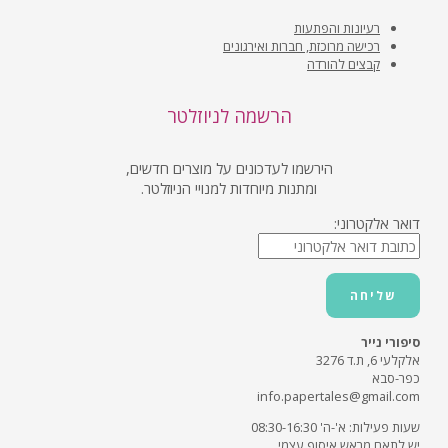
רעיונות והפתעות
רכישה מרוכזת, חברות ואירגונים
קבצים להורדה
הרשמה לניוזלטר
הירשמו לעדכונים על מוצרים חדשים,
ומתנות מיוחדות למנויי הניוזלטר.
דואר אלקטרוני:
סיפורי נייר
אלקלעי 6, ת.ד 3276
כפר-סבא
info.papertales@gmail.com
שעות פעילות: א'-ה' 08:30-16:30
יש לתאם מראש איסוף עצמי.